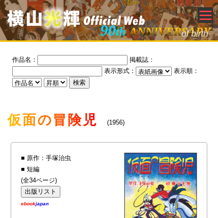
90
th
ANNIVERSARY
of birth
作品名：
掲載誌：
表示形式：
表示順：
仮面の冒険児
(1956)
■ 原作：手塚治虫
■ 短編
(全34ページ)
ebook
japan