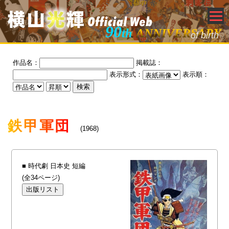
90
th
ANNIVERSARY
of birth
作品名：
掲載誌：
表示形式：
表示順：
鉄甲軍団
(1968)
■ 時代劇 日本史 短編
(全34ページ)