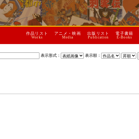
作品リスト
アニメ・映画
出版リスト
電子書籍
Works
Media
Publication
E-Books
表示形式：
表示順：