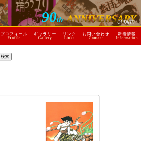
90
ANNIVERSARY
th
of birth
プロフィール
ギャラリー
リンク
お問い合わせ
新着情報
Profile
Gallery
Links
Contact
Information