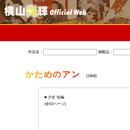
作品名：
掲載誌：
かためのアン
(1968)
■ 少女 短編
(全63ページ)