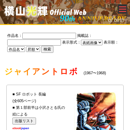
90
th
ANNIVERSARY
of birth
作品名：
掲載誌：
表示形式：
表示順：
ジャイアントロボ
(1967〜1968)
■ SF ロボット 長編
(全605ページ)
■ 第１部前半は小沢さとる氏の
絵による
ebook
japan