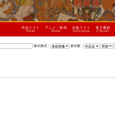
作品リスト
アニメ・映画
出版リスト
電子書籍
Works
Media
Publication
E-Books
表示形式：
表示順：