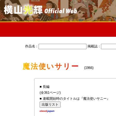
作品名：
掲載誌：
魔法使いサリー
(1966)
■ 長編
(全361ページ)
■ 連載開始時のタイトルは『魔法使いサニー』
ebook
japan