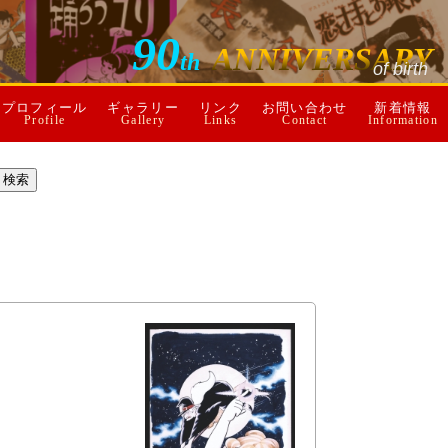
90
ANNIVERSARY
th
of birth
プロフィール
ギャラリー
リンク
お問い合わせ
新着情報
Profile
Gallery
Links
Contact
Information